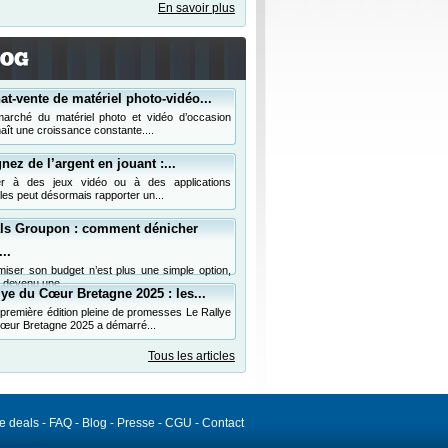
En savoir plus
at-vente de matériel photo-vidéo...
arché du matériel photo et vidéo d’occasion
aît une croissance constante....
nez de l’argent en jouant :...
er à des jeux vidéo ou à des applications
les peut désormais rapporter un...
ls Groupon : comment dénicher
..
miser son budget n’est plus une simple option,
t devenu une...
lye du Cœur Bretagne 2025 : les...
première édition pleine de promesses Le Rallye
œur Bretagne 2025 a démarré...
Tous les articles
de deals
-
FAQ
-
Blog
-
Presse
-
CGU
-
Contact