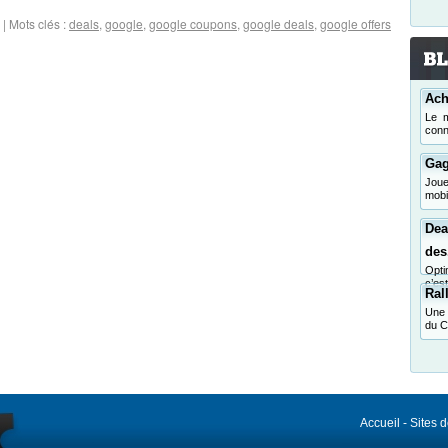
|
Mots clés :
deals
,
google
,
google coupons
,
google deals
,
google offers
Ach
Le m
conn
Gag
Jou
mobi
Dea
des.
Opti
c’es
Ral
Une 
du C
Accueil
-
Sites 