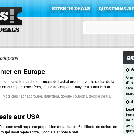
r
 coupons
anter en Europe
Qu'
Grâc
iers pas sur le marché européen de l’achat groupé avec le rachat de la
d'un
n en 2009 par deux frères, le site de coupons Dailydeal aurait vendu …
serv
marc
|
Mots clés :
achat groupé
,
dailydeal
,
google coupons
,
google deals
,
Qui
Les-
eals aux USA
fran
de d
avis
roupon avait reçu une proposition de rachat de 6 milliards de dollars de
quest
 groupé avait rejeté l’offre, Google a annoncé peu …