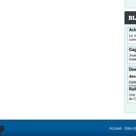
Ach
Le m
conn
Gag
Jou
mobi
Dea
des.
Opti
c’es
Ral
Une 
du C
Accueil
-
Sites 