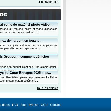
En savoir plus
at-vente de matériel photo-vidéo...
arché du matériel photo et vidéo d’occasion
aît une croissance constante....
nez de l’argent en jouant :...
er à des jeux vidéo ou à des applications
les peut désormais rapporter un...
ls Groupon : comment dénicher
..
miser son budget n’est plus une simple option,
t devenu une...
lye du Cœur Bretagne 2025 : les...
première édition pleine de promesses Le Rallye
œur Bretagne 2025 a démarré...
Tous les articles
de deals
-
FAQ
-
Blog
-
Presse
-
CGU
-
Contact