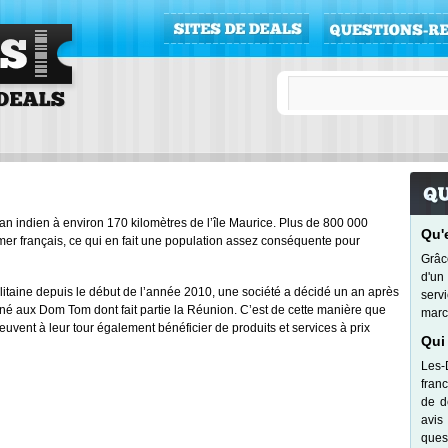
r
éan indien à environ 170 kilomètres de l’île Maurice. Plus de 800 000
Qu'
er français, ce qui en fait une population assez conséquente pour
Grâc
d'un
itaine depuis le début de l’année 2010, une société a décidé un an après
serv
iné aux Dom Tom dont fait partie la Réunion. C’est de cette manière que
marc
euvent à leur tour également bénéficier de produits et services à prix
Qui
Les-
fran
de d
avis
quest