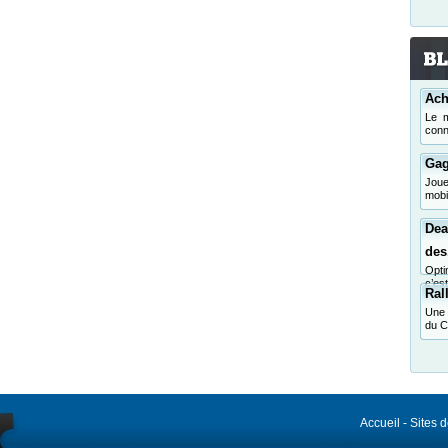
Ach
Le m
conn
Gag
Jou
mobi
Dea
des.
Opti
c’es
Ral
Une 
du C
Accueil
-
Sites 