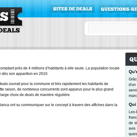
r
omptant près de 4 millions d’habitants à elle seule. La population locale
Qu'
é dès son apparition en 2010.
Grâc
e deals ouvrait pour la commune et très rapidement les habitants de
d'un
tte raison, de nombreux concurrents sont apparus pour le plus grand
serv
large choix de deals de manière régulière.
marc
Qui
blanca ont su communiquer sur le concept à travers des affiches dans la
Les-
fran
de d
avis
quest