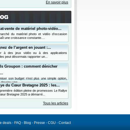
En savoir plus
at-vente de matériel photo-vidéo...
arché du matériel photo et vidéo d’occasion
aît une croissance constante....
nez de l’argent en jouant :...
er à des jeux vidéo ou à des applications
les peut désormais rapporter un...
ls Groupon : comment dénicher
..
miser son budget n’est plus une simple option,
t devenu une...
lye du Cœur Bretagne 2025 : les...
première édition pleine de promesses Le Rallye
œur Bretagne 2025 a démarré...
Tous les articles
de deals
-
FAQ
-
Blog
-
Presse
-
CGU
-
Contact