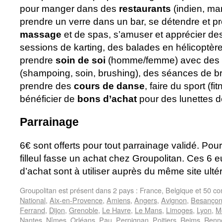
pour manger dans des
restaurants
(indien, mar
prendre un verre dans un bar, se détendre et pr
massage
et de spas, s’amuser et apprécier de
sessions de karting, des balades en hélicoptère
prendre
soin de soi
(homme/femme) avec des s
(shampoing, soin, brushing), des séances de br
prendre des
cours de danse
, faire du sport (f
bénéficier de
bons d’achat
pour des lunettes d
Parrainage
6€ sont offerts pour tout parrainage validé. Pour qu’
filleul fasse un achat chez Groupolitan. Ces 6
d’achat sont à utiliser auprès du même site ulté
Groupolitan est présent dans 2 pays : France, Belgique et 50 
National
,
Aix-en-Provence
,
Amiens
,
Angers
,
Avignon
,
Besanço
Ferrand
,
Dijon
,
Grenoble
,
Le Havre
,
Le Mans
,
Limoges
,
Lyon
,
M
Nantes
,
Nîmes
,
Orléans
,
Pau
,
Perpignan
,
Poitiers
,
Reims
,
Renn