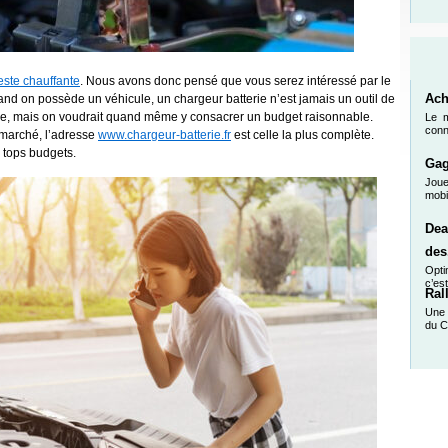
este chauffante
. Nous avons donc pensé que vous serez intéressé par le
uand on possède un véhicule, un chargeur batterie n’est jamais un outil de
Ach
ve, mais on voudrait quand même y consacrer un budget raisonnable.
Le m
conn
 marché, l’adresse
www.chargeur-batterie.fr
est celle la plus complète.
 tops budgets.
Gag
Jou
mobi
Dea
des.
Opti
c’es
Ral
Une 
du C