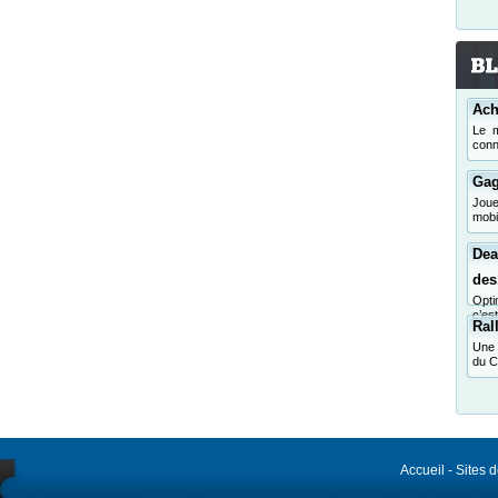
Ach
Le m
conn
Gag
Jou
mobi
Dea
des.
Opti
c’es
Ral
Une 
du C
Accueil
-
Sites 