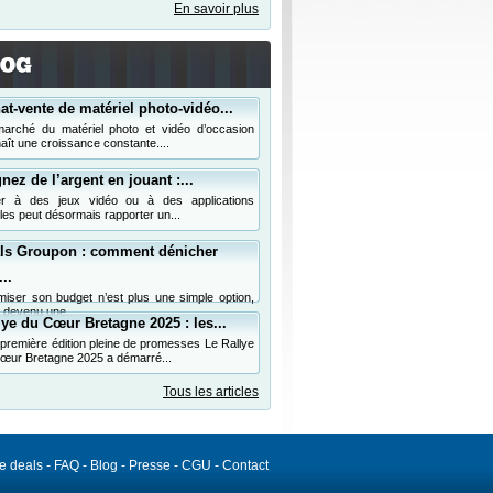
En savoir plus
at-vente de matériel photo-vidéo...
arché du matériel photo et vidéo d’occasion
aît une croissance constante....
nez de l’argent en jouant :...
er à des jeux vidéo ou à des applications
les peut désormais rapporter un...
ls Groupon : comment dénicher
..
miser son budget n’est plus une simple option,
t devenu une...
lye du Cœur Bretagne 2025 : les...
première édition pleine de promesses Le Rallye
œur Bretagne 2025 a démarré...
Tous les articles
de deals
-
FAQ
-
Blog
-
Presse
-
CGU
-
Contact