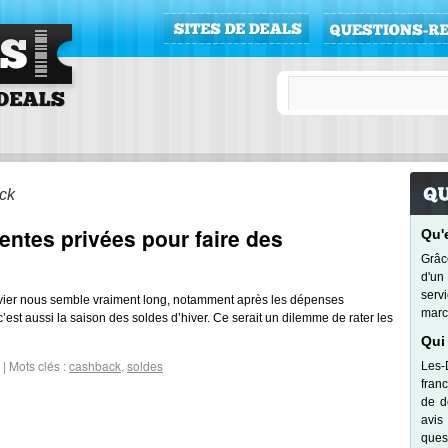
r
ck
entes privées pour faire des
Qu'
Grâc
d'un
serv
anvier nous semble vraiment long, notamment après les dépenses
marc
 c’est aussi la saison des soldes d’hiver. Ce serait un dilemme de rater les
Qui
|
Mots clés :
cashback
,
soldes
Les-
fran
de d
avis
quest