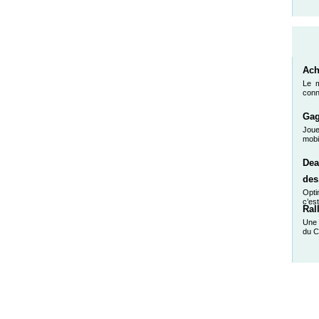
Ach
Le m
conn
Gag
Jou
mobi
Dea
des.
Opti
c’es
Ral
Une 
du C
Accueil
-
Sites 