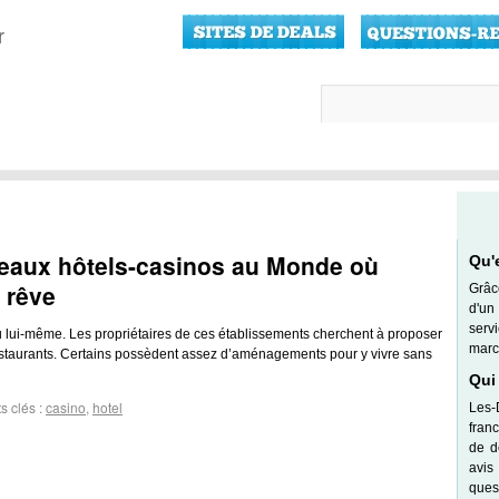
r
beaux hôtels-casinos au Monde où
Qu'
 rêve
Grâc
d'un
serv
 lui-même. Les propriétaires de ces établissements cherchent à proposer
marc
estaurants. Certains possèdent assez d’aménagements pour y vivre sans
Qui
s clés :
casino
,
hotel
Les-
fran
de d
avis
quest