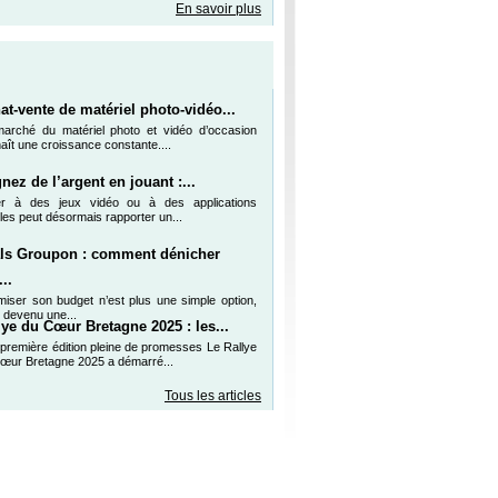
En savoir plus
at-vente de matériel photo-vidéo...
arché du matériel photo et vidéo d’occasion
aît une croissance constante....
nez de l’argent en jouant :...
er à des jeux vidéo ou à des applications
les peut désormais rapporter un...
ls Groupon : comment dénicher
..
miser son budget n’est plus une simple option,
t devenu une...
lye du Cœur Bretagne 2025 : les...
première édition pleine de promesses Le Rallye
œur Bretagne 2025 a démarré...
Tous les articles
de deals
-
FAQ
-
Blog
-
Presse
-
CGU
-
Contact